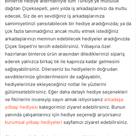
Binlerce hediye alternatifiyle tüm Türkiye’ye mutluluk
dağıtan Çiçeksepeti, yeni yılda iş arkadaşlarınızı da mutlu
edecek. Siz de en sevdiğiniz iş arkadaşlarınıza
samimiyetinizi yansıtabilecek bir hediye aradığınızda; ya da
çok fazla tanımadığınız ancak mutlu etmek istediğiniz
arkadaşlarınızı memnun edebilecek hediyeler aradığınızda
Çiçek Sepeti’ni tercih edebilirsiniz. Yılbaşına özel
hazırlanan binlerce ürün arasından dilediklerinizi sipariş
ederek yalnızca birkaç tık ile kapınıza kadar gelmesini
sağlayabilirsiniz. Dilerseniz bu hediyelerin doğrudan
sevdiklerinize gönderilmesini de sağlayabilir,
hediyelerinize ekleyeceğiniz notlar ile yüzlerini
gülümsetebilirsiniz. Eğer daha detaylı hediye seçenekleri
ve fikirlerini inceleyip sayın almak istiyorsanız
arkadaşa
yılbaşı hediyesi
kategorimizi ziyaret edebilirsiniz. Bunun
yanında çalışanlarınız için hediye seçeneği arıyorsanız
kurumsal yılbaşı hediyeleri
sayfamızı ziyaret edebilirsiniz.