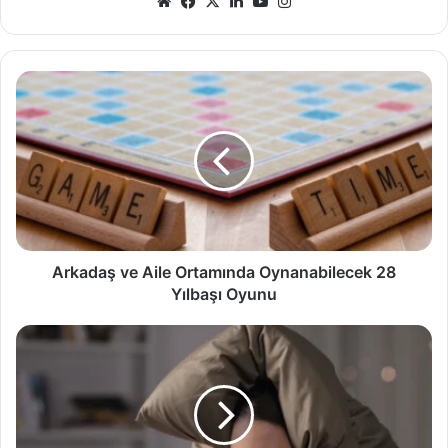
Web
Facebook
X
LinkedIn
YouTube
Instagram
sitesi
Arkadaş
ve
Aile
Ortamında
Oynanabilecek
28
Yılbaşı
Oyunu
Arkadaş ve Aile Ortamında Oynanabilecek 28
Yılbaşı Oyunu
Kadınların
Katlanamadığı
10
Davranış