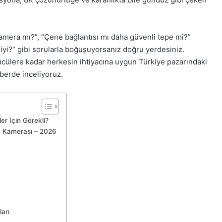
mera mı?”, “Çene bağlantısı mı daha güvenli tepe mi?”
yi?” gibi sorularla boğuşuyorsanız doğru yerdesiniz.
ücülere kadar herkesin ihtiyacına uygun Türkiye pazarındaki
hberde inceliyoruz.
er İçin Gerekli?
sk Kamerası – 2026
arı