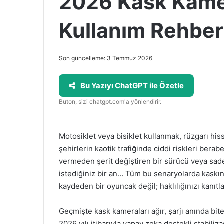
2026 Kask Kame
Kullanım Rehber
Son güncelleme: 3 Temmuz 2026
Bu Yazıyı ChatGPT ile Özetle
Buton, sizi chatgpt.com'a yönlendirir.
Motosiklet veya bisiklet kullanmak, rüzgarı hiss
şehirlerin kaotik trafiğinde ciddi riskleri berab
vermeden şerit değiştiren bir sürücü veya s
istediğiniz bir an… Tüm bu senaryolarda kaskını
kaydeden bir oyuncak değil; haklılığınızı kanıtlay
Geçmişte kask kameraları ağır, şarjı anında bi
2026 yılı itibarıyla yapay zeka destekli stabil