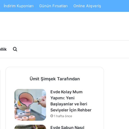
İndirim Kuponları
Günün Fırsatları
Online Alışveriş
Arama yap ...
llik
Ümit Şimşek Tarafından
Evde Kolay Mum
Yapımı: Yeni
Başlayanlar ve İleri
Seviyeler İçin Rehber
1 hafta önce
Evde Sabun Nasıl