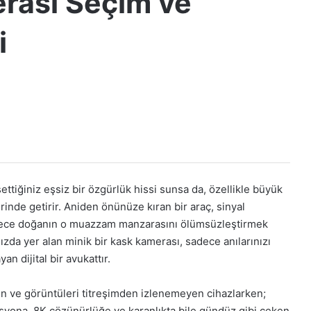
rası Seçim ve
i
ettiğiniz eşsiz bir özgürlük hissi sunsa da, özellikle büyük
erinde getirir. Aniden önünüze kıran bir araç, sinyal
adece doğanın o muazzam manzarasını ölümsüzleştirmek
zda yer alan minik bir kask kamerası, sadece anılarınızı
an dijital bir avukattır.
ten ve görüntüleri titreşimden izlenemeyen cihazlarken;
izasyona, 8K çözünürlüğe ve karanlıkta bile gündüz gibi çeken