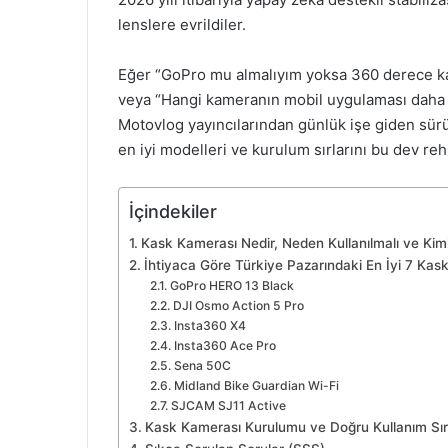
lenslere evrildiler.
Eğer “GoPro mu almalıyım yoksa 360 derece ka
veya “Hangi kameranın mobil uygulaması daha i
Motovlog yayıncılarından günlük işe giden sür
en iyi modelleri ve kurulum sırlarını bu dev re
İçindekiler
Kask Kamerası Nedir, Neden Kullanılmalı ve Kiml
İhtiyaca Göre Türkiye Pazarındaki En İyi 7 Ka
GoPro HERO 13 Black
DJI Osmo Action 5 Pro
Insta360 X4
Insta360 Ace Pro
Sena 50C
Midland Bike Guardian Wi-Fi
SJCAM SJ11 Active
Kask Kamerası Kurulumu ve Doğru Kullanım Sırl