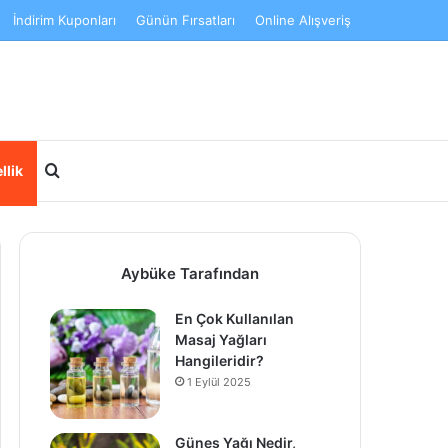
İndirim Kuponları
Günün Fırsatları
Online Alışveriş
Arama yap ...
llik
Aybüke Tarafından
En Çok Kullanılan
Masaj Yağları
Hangileridir?
1 Eylül 2025
Güneş Yağı Nedir,