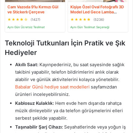
Cam Vazoda 9'lu Kırmızı Gül
Kişiye Özel Oval Fotoğraflı 3D
ve Stickerlı Çerçeve
Model Led Gece Lamba
(Beyaz)
★
★
★
★
☆
★
★
★
★
★
(1427)
(5236)
Aynı Gün Ücretsiz Teslimat
Aynı Gün Teslimat Seçeneği
Teknoloji Tutkunları İçin Pratik ve Şık
Hediyeler
Akıllı Saat:
Kayınpederiniz, bu saat sayesinde sağlık
takibini yapabilir, telefon bildirimlerini anlık olarak
alabilir ve günlük aktivitelerini kolayca yönetebilir.
Babalar Günü hediye saat modelleri
sayfamızdan
ürünleri inceleyebilirsiniz.
Kablosuz Kulaklık:
Hem evde hem dışarıda rahatça
müzik dinleyebilir ya da telefon görüşmelerini elleri
serbest şekilde yapabilir.
Taşınabilir Şarj Cihazı:
Seyahatlerinde veya yoğun iş