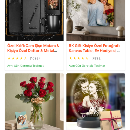
Özel Kılıflı Cam Şişe Matara &
BK Gift Kişiye Özel Fotoğraflı
Kişiye Özel Defter & Metal
Kanvas Tablo, Ev Hediyesi,
Touch Pen Kalem & Fotoğraf
Sevgiliye Hediye, Arkadaşa
★
★
★
★
☆
★
★
★
★
☆
(1698)
(7898)
Çerçevesi & Siyah Kupa
Hediye
Hediye Seti
Aynı Gün Ücretsiz Teslimat
Aynı Gün Ücretsiz Teslimat