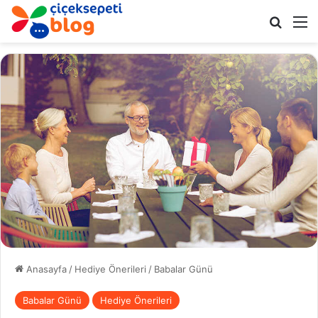
Arama 
M
Anasayfa
/
Hediye Önerileri
/
Babalar Günü
Babalar Günü
Hediye Önerileri