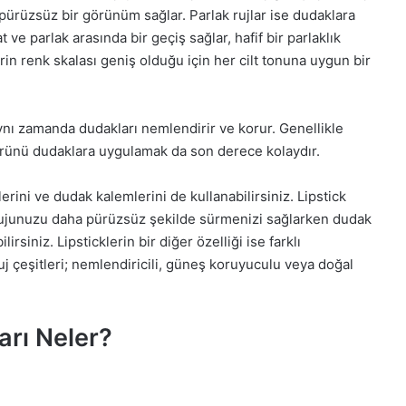
e pürüzsüz bir görünüm sağlar. Parlak rujlar ise dudaklara
mat ve parlak arasında bir geçiş sağlar, hafif bir parlaklık
rin renk skalası geniş olduğu için her cilt tonuna uygun bir
aynı zamanda dudakları nemlendirir ve korur. Genellikle
a ürünü dudaklara uygulamak da son derece kolaydır.
lerini ve dudak kalemlerini de kullanabilirsiniz. Lipstick
rujunuzu daha pürüzsüz şekilde sürmenizi sağlarken dudak
rsiniz. Lipsticklerin bir diğer özelliği ise farklı
uj çeşitleri; nemlendiricili, güneş koruyuculu veya doğal
arı Neler?