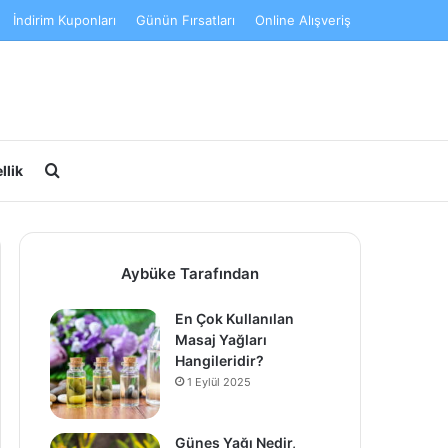
İndirim Kuponları
Günün Fırsatları
Online Alışveriş
Arama yap ...
llik
Aybüke Tarafından
En Çok Kullanılan
Masaj Yağları
Hangileridir?
1 Eylül 2025
Güneş Yağı Nedir,