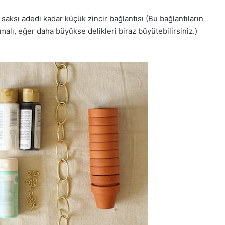
aksı adedi kadar küçük zincir bağlantısı (Bu bağlantıların
lmalı, eğer daha büyükse delikleri biraz büyütebilirsiniz.)