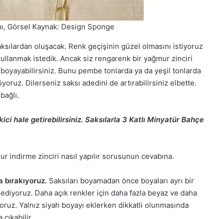
mı, Görsel Kaynak: Design Sponge
aksılardan oluşacak. Renk geçişinin güzel olmasını istiyoruz
kullanmak istedik. Ancak siz rengarenk bir yağmur zinciri
e boyayabilirsiniz. Bunu pembe tonlarda ya da yeşil tonlarda
ruz. Dilerseniz saksı adedini de artırabilirsiniz elbette.
bağlı.
kici hale getirebilirsiniz. Saksılarla 3 Katlı Minyatür Bahçe
r indirme zinciri nasıl yapılır sorusunun cevabına.
a bırakıyoruz.
Saksıları boyamadan önce boyaları ayrı bir
e ediyoruz. Daha açık renkler için daha fazla beyaz ve daha
iyoruz. Yalnız siyah boyayı eklerken dikkatli olunmasında
 çıkabilir.