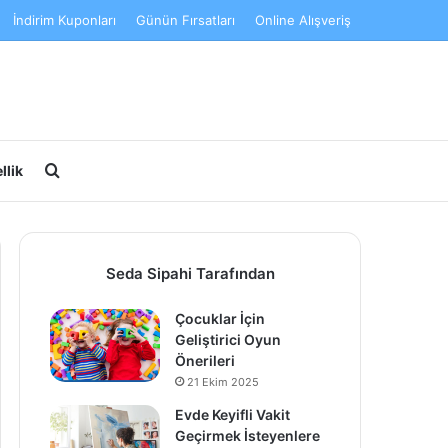
İndirim Kuponları
Günün Fırsatları
Online Alışveriş
Arama yap ...
llik
Seda Sipahi Tarafından
Çocuklar İçin
Geliştirici Oyun
Önerileri
21 Ekim 2025
Evde Keyifli Vakit
Geçirmek İsteyenlere