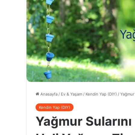
Anasayfa
/
Ev & Yaşam
/
Kendin Yap (DIY)
/
Yağmur 
Kendin Yap (DIY)
Yağmur Sularını