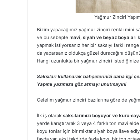
Yağmur Zinciri Yapı
Bizim yapacağımız yağmur zinciri renkli mini s
ve bu sebeple
mavi, siyah ve beyaz boyalar
ı 
yapmak istiyorsanız her bir saksıyı farklı reng
da yaparsanız oldukça güzel duracağını düşünüyo
Hangi uzunlukta bir yağmur zinciri istediğinize 
Saksıları kullanarak bahçelerinizi daha ilgi çe
Yapımı yazımıza göz atmayı unutmayın!
Gelelim yağmur zinciri bazılarına göre de yağmu
İlk iş olarak
saksılarımızı boyuyor ve kurumay
yerde karıştırarak 3 veya 4 farklı ton mavi eld
koyu tonlar için bir miktar siyah boya ilave ed
fayda var, aksi takdirde fazla koyu bir ton ortaya