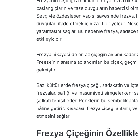
Frezyanın taşıdığı anlamlar, onu yalnızca bir s
başlangıçların ve taze duyguların habercisi olm
Sevgiyle özdeşleşen yapısı sayesinde frezya, 
duyguları ifade etmek için zarif bir yoldur. Ne
yaratmasını sağlar. Bu nedenle frezya, sadece fi
etkileyicidir.
Frezya hikayesi de en az çiçeğin anlamı kadar z
Freese’nin anısına adlandırılan bu çiçek, geç
gelmiştir.
Bazı kültürlerde frezya çiçeği, sadakatin ve içt
frezyalar, saflığı ve masumiyeti simgelerken; sa
şefkati temsil eder. Renklerin bu sembolik anl
hâline getirir. Kısacası, frezya çiçeği anlamı, 
etmesini sağlar.
Frezya Çiçeğinin Özellikle