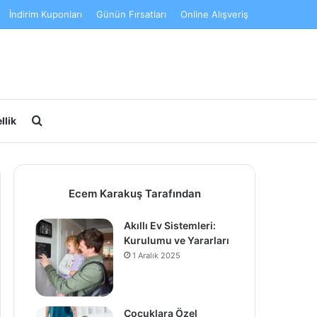
İndirim Kuponları
Günün Fırsatları
Online Alışveriş
Arama yap ...
llik
Ecem Karakuş Tarafından
Akıllı Ev Sistemleri:
Kurulumu ve Yararları
1 Aralık 2025
Çocuklara Özel