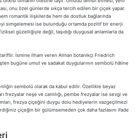
üs bitkisi olmanın ötesine taşır. Umudu temsil etmesi, yeni
ası, onu özel günlerde sıkça tercih edilen bir çiçek yapar.
hem romantik ilişkilerde hem de dostluk bağlarında
şeyi simgelemesi ise bulunduğu ortamda pozitif bir enerji
ziksel güzelliğiyle değil, taşıdığı duygusal anlamlarla da
ariftir. İsmine ilham veren Alman botanikçi Friedrich
mişten bugüne umut ve sadakat duygularının sembolü hâline
enliğin sembolü olarak da kabul edilir. Özellikle beyaz
rı frezyalar neşe ve canlılığı, pembe frezyalar ise sevgi ve
amları, frezya çiçeğini duygu dolu hediyelerin vazgeçilmezi
verdiğiniz çiçeğin bir gülümsemeden çok daha fazlasını ifade
ri