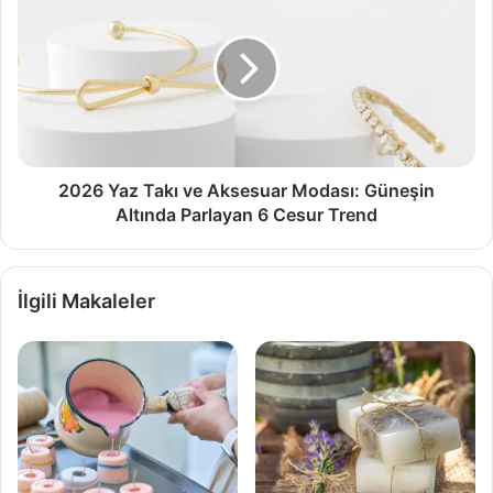
Yaz
Takı
ve
Aksesuar
Modası:
Güneşin
Altında
Parlayan
6
2026 Yaz Takı ve Aksesuar Modası: Güneşin
Cesur
Altında Parlayan 6 Cesur Trend
Trend
İlgili Makaleler