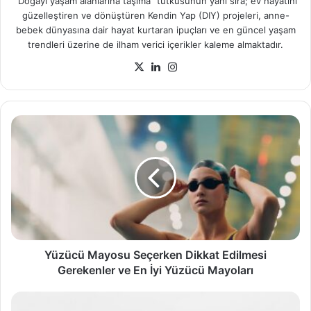
"Doğayı yaşam alanlarına taşıma" tutkusunun yanı sıra; ev hayatını
güzelleştiren ve dönüştüren Kendin Yap (DIY) projeleri, anne-
bebek dünyasına dair hayat kurtaran ipuçları ve en güncel yaşam
trendleri üzerine de ilham verici içerikler kaleme almaktadır.
X
LinkedIn
Instagram
Yüzücü
Mayosu
Seçerken
Dikkat
Edilmesi
Gerekenler
ve
En
İyi
Yüzücü
Yüzücü Mayosu Seçerken Dikkat Edilmesi
Mayoları
Gerekenler ve En İyi Yüzücü Mayoları
2026