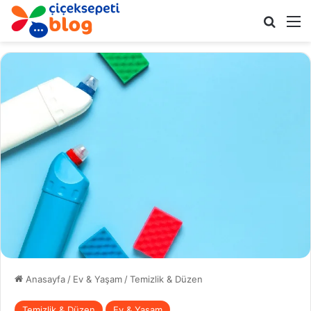
Arama 
M
Anasayfa
/
Ev & Yaşam
/
Temizlik & Düzen
Temizlik & Düzen
Ev & Yaşam