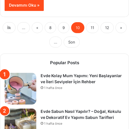
Devamını Oku »
İlk
...
«
8
9
10
11
12
»
...
Son
Popular Posts
Evde Kolay Mum Yapımı: Yeni Başlayanlar
ve İleri Seviyeler İçin Rehber
1 hafta önce
Evde Sabun Nasıl Yapılır? – Doğal, Kokulu
ve Dekoratif Ev Yapımı Sabun Tarifleri
1 hafta önce