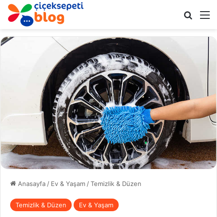
Arama 
M
Anasayfa
/
Ev & Yaşam
/
Temizlik & Düzen
Temizlik & Düzen
Ev & Yaşam