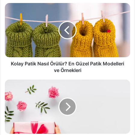
Kolay
Patik
Nasıl
Örülür?
En
Güzel
Patik
Modelleri
ve
Örnekleri
Kolay Patik Nasıl Örülür? En Güzel Patik Modelleri
ve Örnekleri
Hediyeler
Nasıl
Paketlenir?
Hediye
Paketi
Yapımı
(DIY)