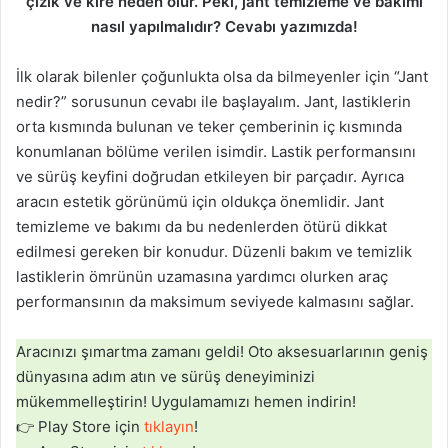
çizik ve kire neden olur. Peki, jant temizleme ve bakımı
nasıl yapılmalıdır? Cevabı yazımızda!
İlk olarak bilenler çoğunlukta olsa da bilmeyenler için “Jant
nedir?” sorusunun cevabı ile başlayalım. Jant, lastiklerin
orta kısmında bulunan ve teker çemberinin iç kısmında
konumlanan bölüme verilen isimdir. Lastik performansını
ve sürüş keyfini doğrudan etkileyen bir parçadır. Ayrıca
aracın estetik görünümü için oldukça önemlidir. Jant
temizleme ve bakımı da bu nedenlerden ötürü dikkat
edilmesi gereken bir konudur. Düzenli bakım ve temizlik
lastiklerin ömrünün uzamasına yardımcı olurken araç
performansının da maksimum seviyede kalmasını sağlar.
Aracınızı şımartma zamanı geldi! Oto aksesuarlarının geniş
dünyasına adım atın ve sürüş deneyiminizi
mükemmelleştirin! Uygulamamızı hemen indirin!
👉 Play Store için
tıklayın
!