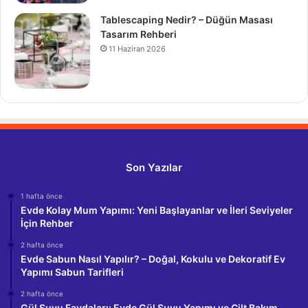
Tablescaping Nedir? – Düğün Masası
Tasarım Rehberi
11 Haziran 2026
Son Yazılar
1 hafta önce
Evde Kolay Mum Yapımı: Yeni Başlayanlar ve İleri Seviyeler
İçin Rehber
2 hafta önce
Evde Sabun Nasıl Yapılır? – Doğal, Kokulu ve Dekoratif Ev
Yapımı Sabun Tarifleri
2 hafta önce
Gül Suyu Faydaları: Evde Gül Suyu Yapımı ve Cilt Bakım