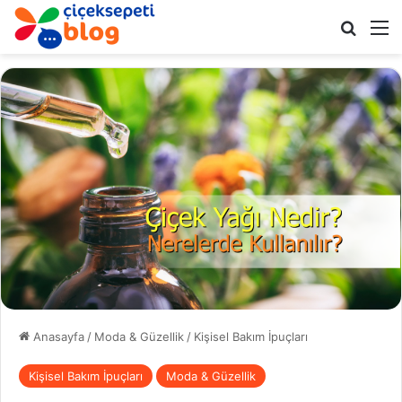
Arama 
M
Anasayfa
/
Moda & Güzellik
/
Kişisel Bakım İpuçları
Kişisel Bakım İpuçları
Moda & Güzellik