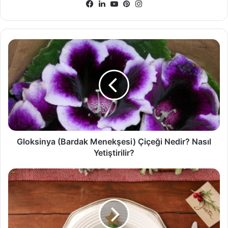
Facebook
LinkedIn
YouTube
Pinterest
Instagram
Gloksinya
(Bardak
Menekşesi)
Çiçeği
Nedir?
Nasıl
Yetiştirilir?
Gloksinya (Bardak Menekşesi) Çiçeği Nedir? Nasıl
Yetiştirilir?
Yılbaşı
Yemeklerinizi
Daha
Renkli
Hale
Getirecek