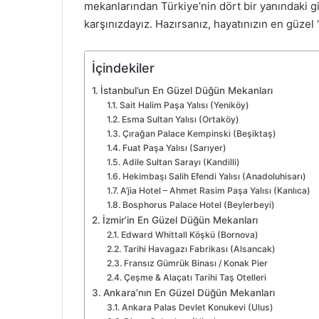
mekanlarından Türkiye’nin dört bir yanındaki g
karşınızdayız. Hazırsanız, hayatınızın en güzel 
İçindekiler
İstanbul’un En Güzel Düğün Mekanları
Sait Halim Paşa Yalısı (Yeniköy)
Esma Sultan Yalısı (Ortaköy)
Çırağan Palace Kempinski (Beşiktaş)
Fuat Paşa Yalısı (Sarıyer)
Adile Sultan Sarayı (Kandilli)
Hekimbaşı Salih Efendi Yalısı (Anadoluhisarı)
A’jia Hotel – Ahmet Rasim Paşa Yalısı (Kanlıca)
Bosphorus Palace Hotel (Beylerbeyi)
İzmir’in En Güzel Düğün Mekanları
Edward Whittall Köşkü (Bornova)
Tarihi Havagazı Fabrikası (Alsancak)
Fransız Gümrük Binası / Konak Pier
Çeşme & Alaçatı Tarihi Taş Otelleri
Ankara’nın En Güzel Düğün Mekanları
Ankara Palas Devlet Konukevi (Ulus)