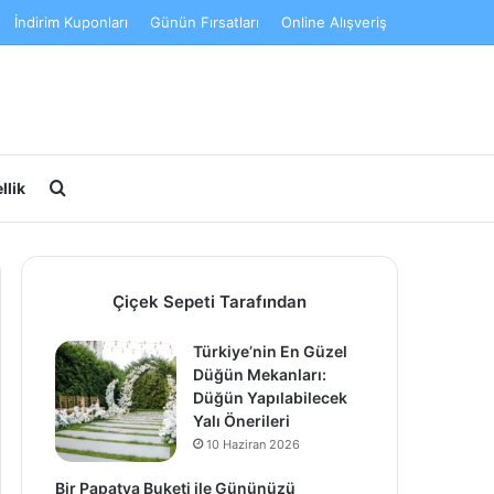
İndirim Kuponları
Günün Fırsatları
Online Alışveriş
Arama yap ...
llik
Çiçek Sepeti Tarafından
Türkiye’nin En Güzel
Düğün Mekanları:
Düğün Yapılabilecek
Yalı Önerileri
10 Haziran 2026
Bir Papatya Buketi ile Gününüzü