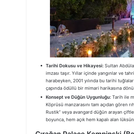
Tarihi Dokusu ve Hikayesi:
Sultan Abdülazi
imzası taşır. Yıllar içinde yangınlar ve tah
harabeyken, 2001 yılında bu tarihi tuğlal
çapında ödüllü bir mimari harikasına dönü
Konsept ve Düğün Uygunluğu:
Tarih ile 
Köprüsü manzarasını tam açıdan gören rıhtı
Rustik” veya avangard düğün arayan çiftler
boyunca, hem açık hem kapalı alan lüksünü