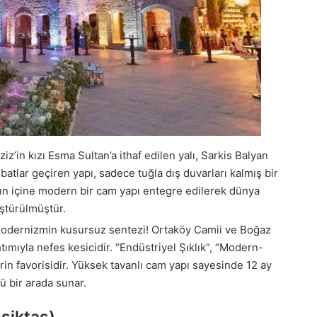
z’in kızı Esma Sultan’a ithaf edilen yalı, Sarkis Balyan
ribatlar geçiren yapı, sadece tuğla dış duvarları kalmış bir
arın içine modern bir cam yapı entegre edilerek dünya
ştürülmüştür.
modernizmin kusursuz sentezi! Ortaköy Camii ve Boğaz
mıyla nefes kesicidir. “Endüstriyel Şıklık”, “Modern-
in favorisidir. Yüksek tavanlı cam yapı sayesinde 12 ay
 bir arada sunar.