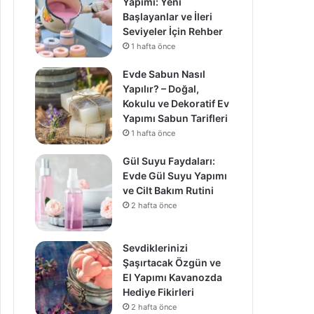
Yapımı: Yeni
Başlayanlar ve İleri
Seviyeler İçin Rehber
1 hafta önce
Evde Sabun Nasıl
Yapılır? – Doğal,
Kokulu ve Dekoratif Ev
Yapımı Sabun Tarifleri
1 hafta önce
Gül Suyu Faydaları:
Evde Gül Suyu Yapımı
ve Cilt Bakım Rutini
2 hafta önce
Sevdiklerinizi
Şaşırtacak Özgün ve
El Yapımı Kavanozda
Hediye Fikirleri
2 hafta önce