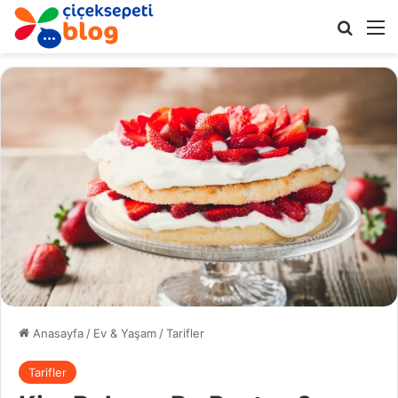
Arama 
M
Anasayfa
/
Ev & Yaşam
/
Tarifler
Tarifler