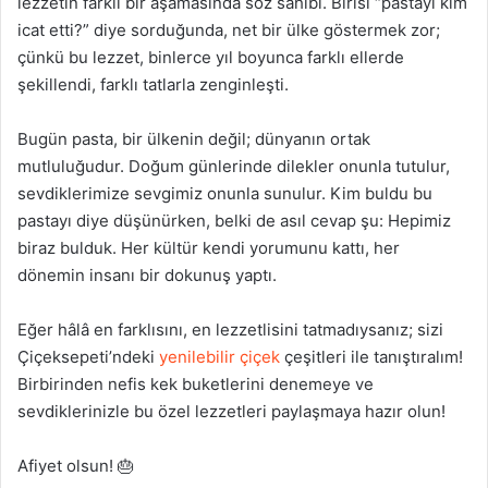
lezzetin farklı bir aşamasında söz sahibi. Birisi “pastayı kim
icat etti?” diye sorduğunda, net bir ülke göstermek zor;
çünkü bu lezzet, binlerce yıl boyunca farklı ellerde
şekillendi, farklı tatlarla zenginleşti.
Bugün pasta, bir ülkenin değil; dünyanın ortak
mutluluğudur. Doğum günlerinde dilekler onunla tutulur,
sevdiklerimize sevgimiz onunla sunulur. Kim buldu bu
pastayı diye düşünürken, belki de asıl cevap şu: Hepimiz
biraz bulduk. Her kültür kendi yorumunu kattı, her
dönemin insanı bir dokunuş yaptı.
Eğer hâlâ en farklısını, en lezzetlisini tatmadıysanız; sizi
Çiçeksepeti’ndeki
yenilebilir çiçek
çeşitleri ile tanıştıralım!
Birbirinden nefis kek buketlerini denemeye ve
sevdiklerinizle bu özel lezzetleri paylaşmaya hazır olun!
Afiyet olsun! 🎂