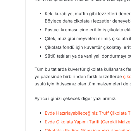
Kek, kurabiye, muffin gibi lezzetleri dene
Böylece daha çikolatalı lezzetler deneyebil
Pastacı kreması içine eritilmiş çikolata ekl
Çilek, muz gibi meyveleri erimiş çikolata i
Çikolata fondü için kuvertür çikolatayı erit
Sütlü tatlıları ya da vanilyalı dondurmayı 
Tüm bu tatlarda kuvertür çikolata kullanarak far
yelpazesinde birbirinden farklı lezzetlerde
çik
usulü için ihtiyacınız olan tüm malzemeleri de on
Ayrıca ilginizi çekecek diğer yazılarımız:
Evde Hazırlayabileceğiniz Truff Çikolata Ta
Evde Çikolata Yapımı Tarifi (Gerekli Malz
Çikolatalı Puding Günü için Hazırlayabilece