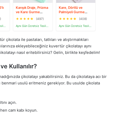
'lı
Karışık Draje, Prizma
Kare, Dörtlü ve
ve Kare Gurme
Palmiyeli Gurme
Lezzetler 300g
Lezzetler Kutusu
)
★
★
★
★
★
(497)
★
★
★
★
★
(408)
320g
Aynı Gün Ücretsiz Teslimat
Aynı Gün Ücretsiz Teslimat
Aynı Gün Ücretsiz Teslimat
 çikolata ile pastaları, tatlıları ve atıştırmalıkları
tlılarınıza ekleyebileceğiniz kuvertür çikolatayı aynı
kolatayı nasıl eritebilirsiniz? Gelin, birlikte keşfedelim!
 ve Kullanılır?
madığınızda çikolatayı yakabilirsiniz. Bu da çikolataya acı bir
 benmari usulü eritmeniz gerekiyor. Bu usulde çikolata
tını açın.
cihen cam kabı koyun.