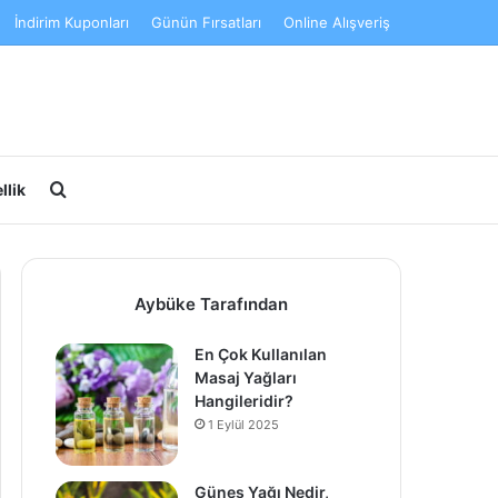
İndirim Kuponları
Günün Fırsatları
Online Alışveriş
Arama yap ...
llik
Aybüke Tarafından
En Çok Kullanılan
Masaj Yağları
Hangileridir?
1 Eylül 2025
Güneş Yağı Nedir,