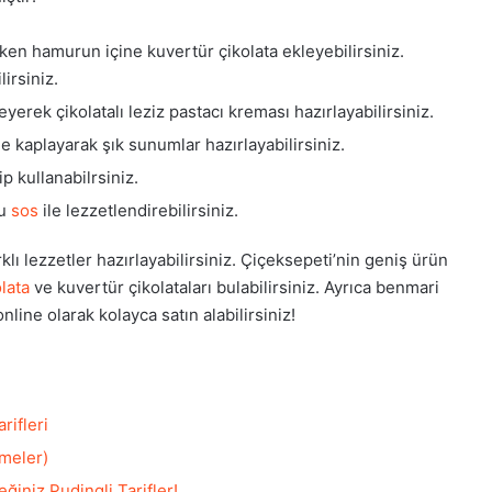
rken hamurun içine kuvertür çikolata ekleyebilirsiniz.
irsiniz.
eyerek çikolatalı leziz pastacı kreması hazırlayabilirsiniz.
le kaplayarak şık sunumlar hazırlayabilirsiniz.
ip kullanabilrsiniz.
bu
sos
ile lezzetlendirebilirsiniz.
klı lezzetler hazırlayabilirsiniz. Çiçeksepeti’nin geniş ürün
olata
ve kuvertür çikolataları bulabilirsiniz. Ayrıca benmari
line olarak kolayca satın alabilirsiniz!
rifleri
emeler)
ğiniz Pudingli Tarifler!