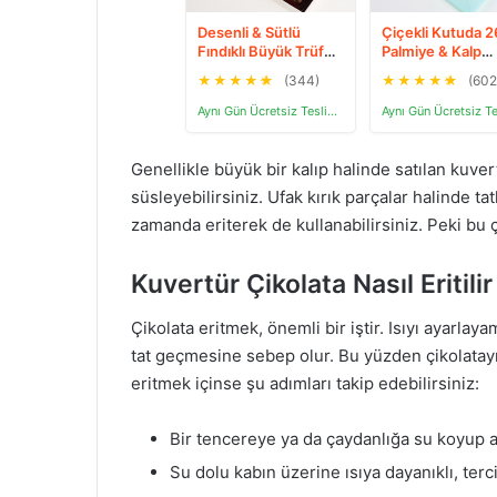
Desenli & Sütlü
Çiçekli Kutuda 26
Fındıklı Büyük Trüf
Palmiye & Kalp
Gurme Lezzetler
Gurme Lezzetler
★
★
★
★
★
(344)
★
★
★
★
★
(602
348g
Aynı Gün Ücretsiz Teslimat
Genellikle büyük bir kalıp halinde satılan kuvertür
süsleyebilirsiniz. Ufak kırık parçalar halinde ta
zamanda eriterek de kullanabilirsiniz. Peki bu çi
Kuvertür Çikolata Nasıl Eritilir
Çikolata eritmek, önemli bir iştir. Isıyı ayarlaya
tat geçmesine sebep olur. Bu yüzden çikolatayı
eritmek içinse şu adımları takip edebilirsiniz:
Bir tencereye ya da çaydanlığa su koyup al
Su dolu kabın üzerine ısıya dayanıklı, ter