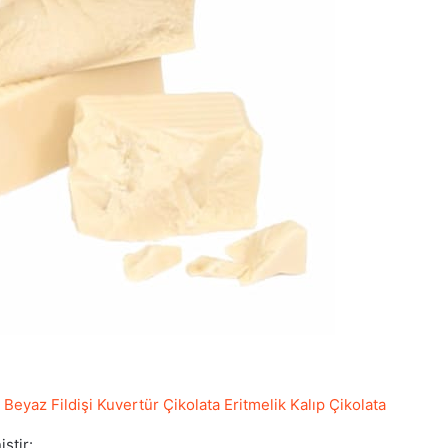
?
Beyaz Fildişi Kuvertür Çikolata Eritmelik Kalıp Çikolata
ştir: