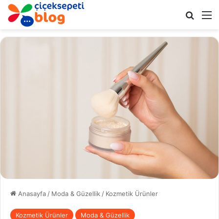
Arama 
M
Anasayfa
/
Moda & Güzellik
/
Kozmetik Ürünler
Kozmetik Ürünler
Moda & Güzellik