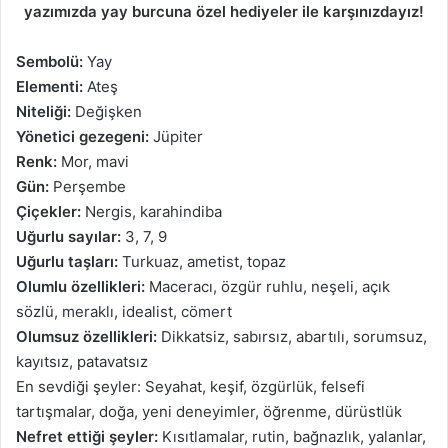
yazımızda yay burcuna özel hediyeler ile karşınızdayız!
Sembolü:
Yay
Elementi:
Ateş
Niteliği:
Değişken
Yönetici gezegeni:
Jüpiter
Renk:
Mor, mavi
Gün:
Perşembe
Çiçekler:
Nergis, karahindiba
Uğurlu sayılar:
3, 7, 9
Uğurlu taşları:
Turkuaz, ametist, topaz
Olumlu özellikleri:
Maceracı, özgür ruhlu, neşeli, açık
sözlü, meraklı, idealist, cömert
Olumsuz özellikleri:
Dikkatsiz, sabırsız, abartılı, sorumsuz,
kayıtsız, patavatsız
En sevdiği şeyler: Seyahat, keşif, özgürlük, felsefi
tartışmalar, doğa, yeni deneyimler, öğrenme, dürüstlük
Nefret ettiği şeyler:
Kısıtlamalar, rutin, bağnazlık, yalanlar,