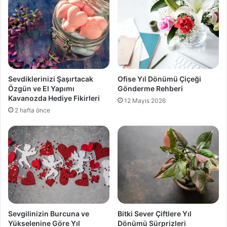
Sevdiklerinizi Şaşırtacak
Ofise Yıl Dönümü Çiçeği
Özgün ve El Yapımı
Gönderme Rehberi
Kavanozda Hediye Fikirleri
12 Mayıs 2026
2 hafta önce
Sevgilinizin Burcuna ve
Bitki Sever Çiftlere Yıl
Yükselenine Göre Yıl
Dönümü Sürprizleri