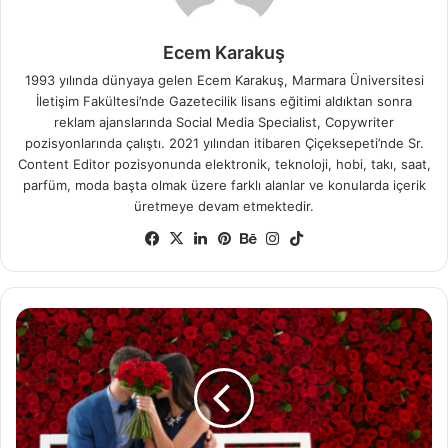
Ecem Karakuş
1993 yılında dünyaya gelen Ecem Karakuş, Marmara Üniversitesi
İletişim Fakültesi’nde Gazetecilik lisans eğitimi aldıktan sonra
reklam ajanslarında Social Media Specialist, Copywriter
pozisyonlarında çalıştı. 2021 yılından itibaren Çiçeksepeti’nde Sr.
Content Editor pozisyonunda elektronik, teknoloji, hobi, takı, saat,
parfüm, moda başta olmak üzere farklı alanlar ve konularda içerik
üretmeye devam etmektedir.
Facebook
X
LinkedIn
Pinterest
Behance
Instagram
TikTok
Çiçek
Göndermek
İsteyen
Erkeklere
Tavsiyeler