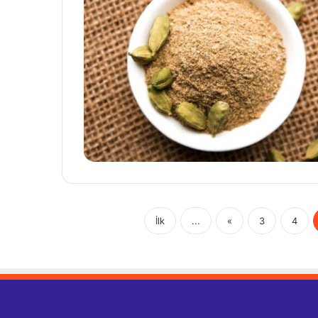
İlk
...
«
3
4