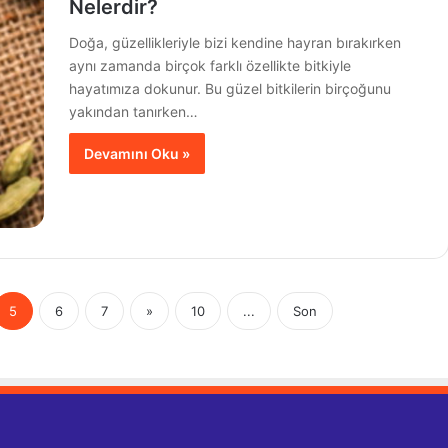
Nelerdir?
Doğa, güzellikleriyle bizi kendine hayran bırakırken
aynı zamanda birçok farklı özellikte bitkiyle
hayatımıza dokunur. Bu güzel bitkilerin birçoğunu
yakından tanırken…
Devamını Oku »
5
6
7
»
10
...
Son