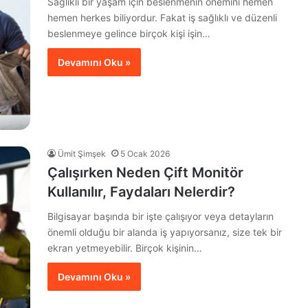
Sağlıklı bir yaşam için beslenmenin önemini hemen
hemen herkes biliyordur. Fakat iş sağlıklı ve düzenli
beslenmeye gelince birçok kişi işin…
Devamını Oku »
Ümit Şimşek
5 Ocak 2026
Çalışırken Neden Çift Monitör
Kullanılır, Faydaları Nelerdir?
Bilgisayar başında bir işte çalışıyor veya detayların
önemli olduğu bir alanda iş yapıyorsanız, size tek bir
ekran yetmeyebilir. Birçok kişinin…
Devamını Oku »