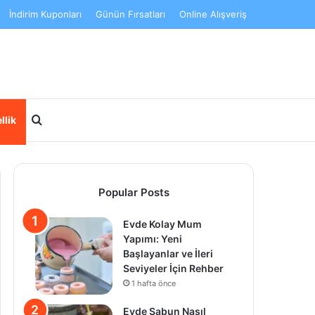
İndirim Kuponları
Günün Fırsatları
Online Alışveriş
Arama yap ...
llik
Popular Posts
Evde Kolay Mum
Yapımı: Yeni
Başlayanlar ve İleri
Seviyeler İçin Rehber
1 hafta önce
Evde Sabun Nasıl