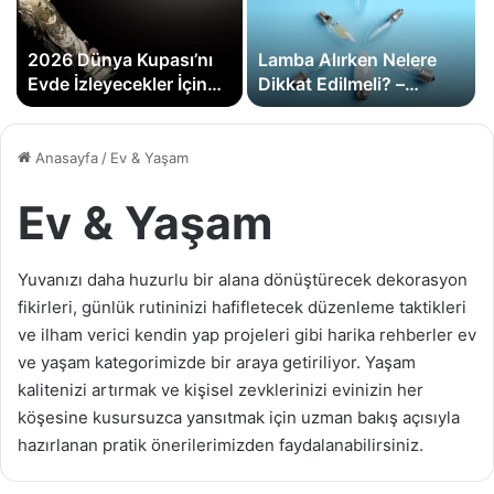
2026 Dünya Kupası’nı
Lamba Alırken Nelere
Evde İzleyecekler İçin
Dikkat Edilmeli? –
Kapsamlı Hazırlık
Lümen, Kelvin ve Watt
Rehberi
Rehberi
Anasayfa
/
Ev & Yaşam
Ev & Yaşam
Yuvanızı daha huzurlu bir alana dönüştürecek dekorasyon
fikirleri, günlük rutininizi hafifletecek düzenleme taktikleri
ve ilham verici kendin yap projeleri gibi harika rehberler ev
ve yaşam kategorimizde bir araya getiriliyor. Yaşam
kalitenizi artırmak ve kişisel zevklerinizi evinizin her
köşesine kusursuzca yansıtmak için uzman bakış açısıyla
hazırlanan pratik önerilerimizden faydalanabilirsiniz.