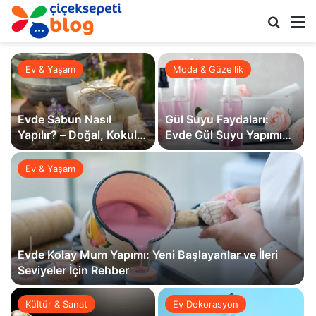
Arama 
M
Ev & Yaşam
Moda & Güzellik
Evde Sabun Nasıl
Gül Suyu Faydaları:
Yapılır? – Doğal, Kokulu
Evde Gül Suyu Yapımı
ve Dekoratif Ev Yapımı
ve Cilt Bakım Rutini
Sabun Tarifleri
Ev & Yaşam
Evde Kolay Mum Yapımı: Yeni Başlayanlar ve İleri
Seviyeler İçin Rehber
Kültür & Sanat
Ev Dekorasyon